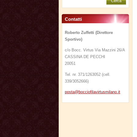
Contatti
Roberto Zuffetti (Direttore
Sportivo)
c/o Bocc. Virtus Via Mazzini 26/A
CASSINA DE PECCHI
20051
Tel. nr. 371/1263052 (cell.
339/3052666)
posta@bo
cciofila
virtusmi
lano.it