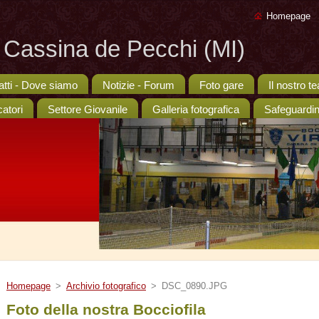
Homepage
 - Cassina de Pecchi (MI)
atti - Dove siamo
Notizie - Forum
Foto gare
Il nostro t
catori
Settore Giovanile
Galleria fotografica
Safeguardi
Homepage
>
Archivio fotografico
>
DSC_0890.JPG
Foto della nostra Bocciofila