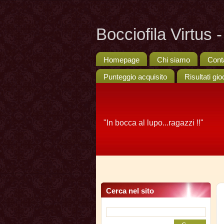
Bocciofila Virtus
Homepage
Chi siamo
Cont
Punteggio acquisito
Risultati gio
"In bocca al lupo...ragazzi !!"
Cerca nel sito