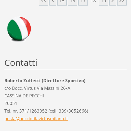
<<
<
15
16
17
18
19
>
>>
Contatti
Roberto Zuffetti (Direttore Sportivo)
c/o Bocc. Virtus Via Mazzini 26/A
CASSINA DE PECCHI
20051
Tel. nr. 371/1263052 (cell. 339/3052666)
posta@bo
cciofila
virtusmi
lano.it