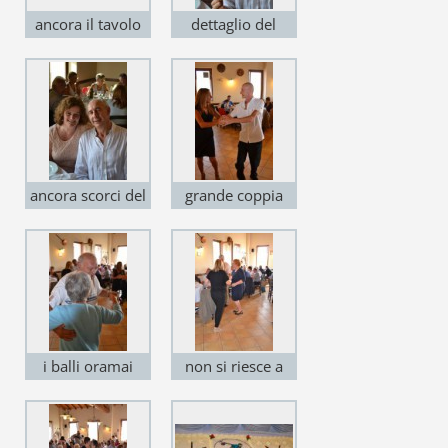
ancora il tavolo
dettaglio del
del Presidente e
tavolo del
del Ds
Presidente
ancora scorci del
grande coppia
tavolo del
nel ballo
presidente
i balli oramai
non si riesce a
impazzano
stare al tavolo