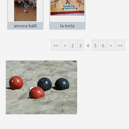
ancora balli
la torta
<<
<
2
3
4
5
6
>
>>