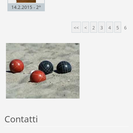
14.2.2015 - 2°
Class. Martino
Comotti -
<<
<
2
3
4
5
6
Regionale
Madonnina
Contatti